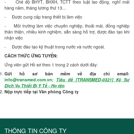
- Chế độ BHYT, BHXH, TCTT theo luật lao động, nghỉ mát
hàng năm, tháng lương thứ 13…
- Được cung cấp trang thiết bị làm việc
- Môi trường làm việc chuyên nghiệp, thoải mái, đồng nghiệp
thân thiện, nhiều kinh nghiệm, sẵn sàng hỗ trợ, được đào tạo khi
nhận việc
- Được đào tạo kỹ thuật trong nước và nước ngoài.
CÁCH THỨC ỨNG TUYỂN:
Ứng viên gửi Hồ sơ theo 1 trong 2 cách dưới đây:
Gửi hồ sơ bản mềm về địa chỉ email:
info@transmed.com.vn;
Tiêu đề [TRANSMED-0321] Kỹ Sư
Dịch Vụ Thiết Bị Y Tế - Họ tên
Nộp trực tiếp tại Văn phòng Công ty
THÔNG TIN CÔNG TY